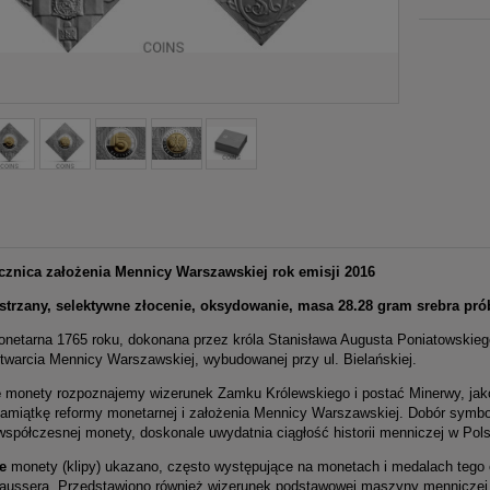
ocznica założenia Mennicy Warszawskiej rok emisji 2016
strzany, selektywne złocenie, oksydowanie, masa 28.28 gram srebra pró
netarna 1765 roku, dokonana przez króla Stanisława Augusta Poniatowskiego 
warcia Mennicy Warszawskiej, wybudowanej przy ul. Bielańskiej.
e
monety rozpoznajemy wizerunek Zamku Królewskiego i postać Minerwy, jako 
pamiątkę reformy monetarnej i założenia Mennicy Warszawskiej. Dobór symbol
współczesnej monety, doskonale uwydatnia ciągłość historii menniczej w Pol
e
monety (klipy) ukazano, często występujące na monetach i medalach tego o
haussera. Przedstawiono również wizerunek podstawowej maszyny menniczej do