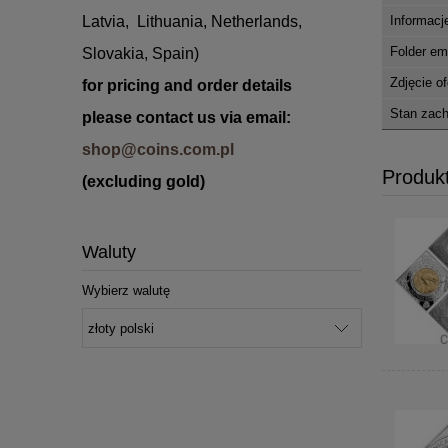
Latvia, Lithuania,
Netherlands,
Informacj
Folder e
Slovakia, Spain
)
Zdjęcie o
for
pricing
and
order
details
Stan zach
please
contact us
via
email:
shop@coins.com.pl
Produk
(excluding gold)
Waluty
Wybierz walutę