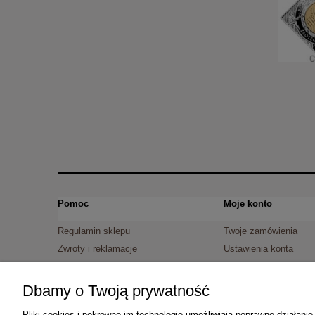
Pomoc
Moje konto
Regulamin sklepu
Twoje zamówienia
Zwroty i reklamacje
Ustawienia konta
Dokonaj zwrotu
Przechowalnia
Dokonaj zwrotu
Dbamy o Twoją prywatność
Pliki cookies i pokrewne im technologie umożliwiają poprawne działan