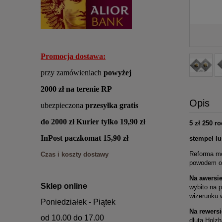
Promocja dostawa:
przy zamówieniach
powyżej
2000 zł
na terenie RP
Opis
ubezpieczona
przesyłka
gratis
do 2000 zł Kurier
tylko 19,90 zł
5 zł 250 r
InPost paczkomat 15,90 zł
stempel lu
Reforma mo
Czas i koszty dostawy
powodem ot
Na awersi
Sklep online
wybito na 
wizerunku 
Poniedziałek - Piątek
Na rewersi
od 10.00 do 17.00
dłuta Holz