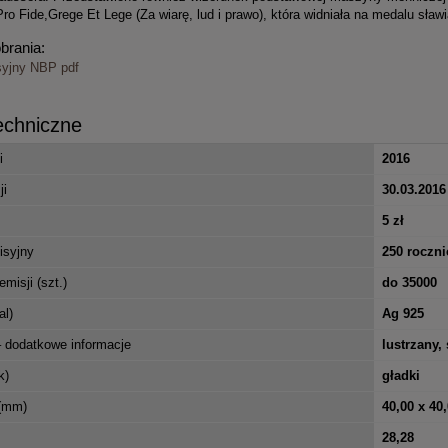
o Fide,Grege Et Lege (Za wiarę, lud i prawo), która widniała na medalu sław
obrania:
syjny NBP pdf
echniczne
i
2016
ji
30.03.2016
5 zł
isyjny
250 roczn
misji (szt.)
do 35000
al)
Ag 925
 dodatkowe informacje
lustrzany,
k)
gładki
(mm)
40,00 x 40,
28,28