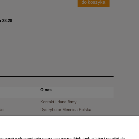
do koszyka
a 28.28
O nas
Kontakt i dane firmy
ści
Dystrybutor Mennica Polska
O firmie
eptować wykorzystanie przez nas wszystkich tych plików i przejść do