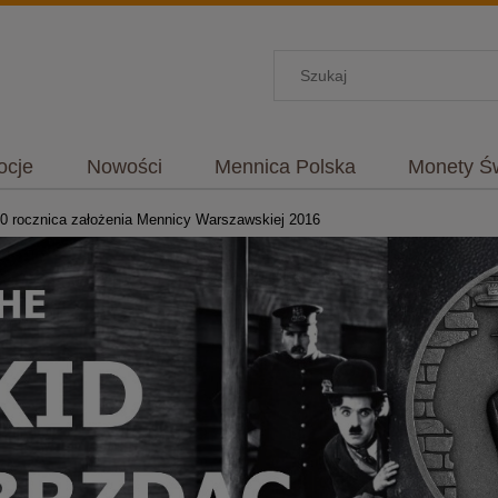
ocje
Nowości
Mennica Polska
Monety Ś
ontakt i dane firmy
50 rocznica założenia Mennicy Warszawskiej 2016