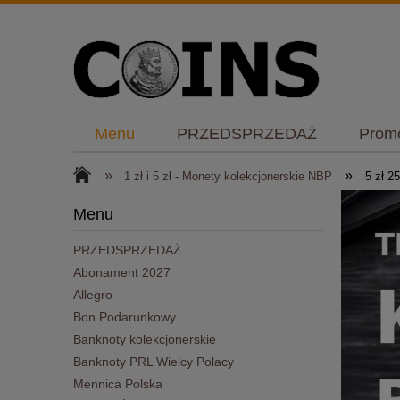
Menu
PRZEDSPRZEDAŻ
Prom
Bon Podarunkowy
Plany NBP
K
»
»
1 zł i 5 zł - Monety kolekcjonerskie NBP
5 zł 2
Menu
PRZEDSPRZEDAŻ
Abonament 2027
Allegro
Bon Podarunkowy
Banknoty kolekcjonerskie
Banknoty PRL Wielcy Polacy
Mennica Polska