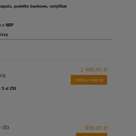
apslu, pudełko bankowe, certyfikat
e z NBP
iczy
1 488,00 zł
ka
zobacz więcej
+ 5 zł
250
o do
939,00 zł