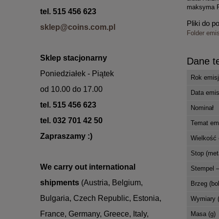
maksyma Pr
tel. 515 456 623
Pliki do p
sklep@coins.com.pl
Folder emi
Sklep
stacjonarny
Dane t
Poniedziałek - Piątek
Rok emisj
od 10.00 do 17.00
Data emis
tel. 515 456 623
Nominał
tel. 032 701 42 50
Temat em
Zapraszamy :)
Wielkość e
Stop (met
We carry out international
Stempel –
shipments
(Austria, Belgium,
Brzeg (bo
Bulgaria,
Czech Republic, Estonia,
Wymiary 
France, Germany,
Greece, Italy,
Masa (g)