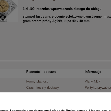
1 zł 100. rocznica wprowadzenia złotego do obiegu
stempel lustrzany, złocenie selektywne dwustronne, mas
gram srebra próby Ag999, klipa 40 x 40 mm
Płatności i dostawa
Informacje
Formy płatności
Plany NBP
Czas i koszty dostawy
Polityka prywatno
Czas realizacji zamówienia
ie strony i pomagają nam dostosować ofertę do Twoich potrzeb. Możesz zaakc