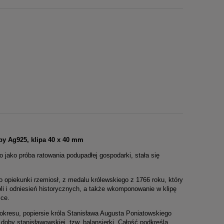
by Ag925, klipa 40 x 40 mm
jako próba ratowania podupadłej gospodarki, stała się
opiekunki rzemiosł, z medalu królewskiego z 1766 roku, który
i i odniesień historycznych, a także wkomponowanie w klipę
sce.
kresu, popiersie króla Stanisława Augusta Poniatowskiego
by stanisławowskiej, tzw. balansjerki. Całość podkreśla