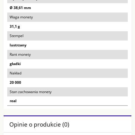
Ø 38,61 mm
Waga monety
31,1 g
Stempel
lustrzany
Rant monety
gładki
Nakład
20 000
Stan zachowania monety
real
Opinie o produkcie (0)