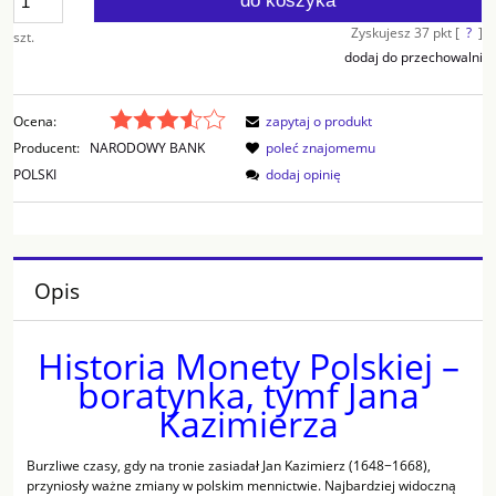
do koszyka
Zyskujesz
37
pkt [
?
]
szt.
dodaj do przechowalni
Ocena:
zapytaj o produkt
Producent:
NARODOWY BANK
poleć znajomemu
POLSKI
dodaj opinię
Opis
Historia Monety Polskiej –
boratynka, tymf Jana
Kazimierza
Burzliwe czasy, gdy na tronie zasiadał Jan Kazimierz (1648−1668),
przyniosły ważne zmiany w polskim mennictwie. Najbardziej widoczną