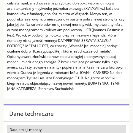
cały stempel, a jednocześnie przybliżyć do epoki, wybrano motyw
architektoniczny – sylwetkę późnobarokowego (XVII/XVIII w.) kościoła
kamedułów z fundacji Jana Kazimierza w Wigrach. Motyw ten, w
poddruku laserowym, umieszczono w pustym polu z lewej strony tarczy
jako jej tło. Na stronie odwrotnej nowej monety widzimy awers tymfa z
dużym monogramem królewskim pod koroną – ICR (Joannes Casimirus
Rex). Wokół, w podwójnym otoku, biegnie niezwykła legenda, która
tłumaczy niską jakość monety: DAT·PRETIVM·SERVATA·SALVS· /
POTIORQ3·METALLO EST, co znaczy: „Wartość [tej monecie] nadaje
ocalone dobro [Rzeczypospolitej], które jest droższe od metalu”.
Opisany awers złotówki stanowi tło dla drugiej z opisywanych tutaj
monet – miedzianego szeląga. Z braku miejsca pokazano tylko jego
awers, czyli stylizowane na antyk popiersie Jana Kazimierza w laurowym
wieńcu. Otacza je legenda z imionami króla: IOAN· – CAS· REX· Na dole
monogram Tytusa Liwiusza Boratyniego: T·L·B· Na górze w półłuku
biegnie napis objaśniający nazwę nowej monety: BORATYNKA, TYMF
JANA KAZIMIERZA. Stanisław Suchodolski
Dane techniczne
Data emisji monety