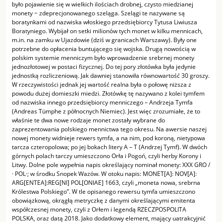
było pojawienie się w wielkich ilościach drobnej, czysto miedzianej
monety − zdeprecjonowanego szeląga. Szelągi te nazywane są
boratynkami od nazwiska włoskiego przedsiębiorcy Tytusa Liwiusza
Boratyniego. Wybijał on setki milionów tych monet w kilku mennicach,
m.in. na zamku w Ujazdowie (dziś w granicach Warszawy). Były one
potrzebne do opłacenia buntującego się wojska. Drugą nowością w
polskim systemie menniczym było wprowadzenie srebrnej monety
jednozłotowej w postaci fizycznej. Do tej pory złotówka była jedynie
jednostką rozliczeniową. Jak dawniej stanowiła równowartość 30 groszy.
W rzeczywistości jednak jej wartość realna była o połowę niższa z
powodu dużej domieszki miedzi. Złotówkę tę nazywano z kolei tymfem
od nazwiska innego przedsiębiorcy menniczego – Andrzeja Tymfa
(Andreas Tümphe z północnych Niemiec). Jest więc zrozumiałe, że to
właśnie te dwa nowe rodzaje monet zostały wybrane do
zaprezentowania polskiego mennictwa tego okresu. Na awersie naszej
nowej monety widnieje rewers tymfa, a na nim, pod koroną, nietypowa
tarcza czteropolowa; po jej bokach litery A – T (Andrzej Tymf). W dwóch
górnych polach tarczy umieszczono Orła i Pogoń, czyli herby Korony i
Litwy. Dolne pole wypełnia napis określający nominał monety: XXX GRO /
· POL·; w środku Snopek Wazów. W otoku napis: MONET[A]: NOV[A]:
ARG[ENTEA]:REG[NI] POL[ONIAE] 1663, czyli „moneta nowa, srebrna
Królestwa Polskiego”. W tle opisanego rewersu tymfa umieszczono
obowiązkową, okrągłą metryczkę z danymi określającymi emitenta
współczesnej monety, czyli z Orłem i legendą RZECZPOSPOLITA
POLSKA, oraz datą 2018. Jako dodatkowy element, mający uatrakcyjnić