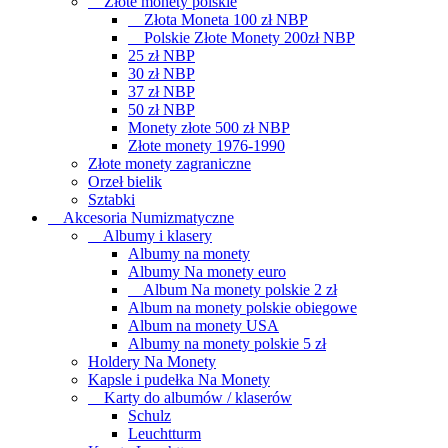
Złote monety polskie
Złota Moneta 100 zł NBP
Polskie Złote Monety 200zł NBP
25 zł NBP
30 zł NBP
37 zł NBP
50 zł NBP
Monety złote 500 zł NBP
Złote monety 1976-1990
Złote monety zagraniczne
Orzeł bielik
Sztabki
Akcesoria Numizmatyczne
Albumy i klasery
Albumy na monety
Albumy Na monety euro
Album Na monety polskie 2 zł
Album na monety polskie obiegowe
Album na monety USA
Albumy na monety polskie 5 zł
Holdery Na Monety
Kapsle i pudełka Na Monety
Karty do albumów / klaserów
Schulz
Leuchtturm