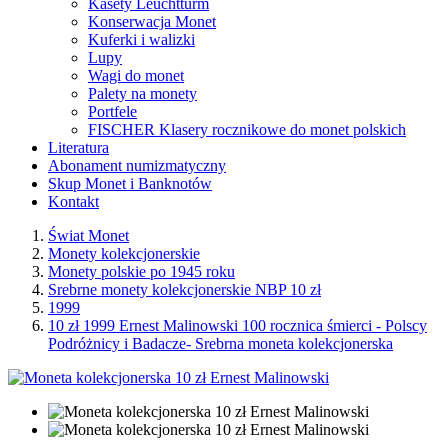
Kasety Leuchtturm
Konserwacja Monet
Kuferki i walizki
Lupy
Wagi do monet
Palety na monety
Portfele
FISCHER Klasery rocznikowe do monet polskich
Literatura
Abonament numizmatyczny
Skup Monet i Banknotów
Kontakt
Świat Monet
Monety kolekcjonerskie
Monety polskie po 1945 roku
Srebrne monety kolekcjonerskie NBP 10 zł
1999
10 zł 1999 Ernest Malinowski 100 rocznica śmierci - Polscy
Podróżnicy i Badacze- Srebrna moneta kolekcjonerska