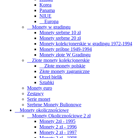
Korea
Panama
NIUE
Europa
Monety w gradingu
Monety srebrne 10 zł
Monety srebrne 20 zł
Monety kolekcjonerskie w gradingu 1972-1994
Monety próbne 1949-1994
Monety złote W Gradingu
Złote monety kolekcjonerskie
Złote monety polskie
Złote monety zagraniczne
Orzeł bielik
Sztabki
Monety euro
Zestawy
Serie monet
Srebrne Monety Bulionowe
Monety okolicznościowe
Monety Okolicznościowe 2 zł
Monety 2zł - 1995
Monety 2 zł - 1996
Monety 2 zł - 1997
Monety 2 zł - 1998