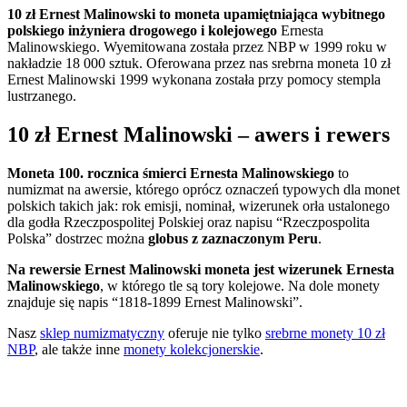
10 zł Ernest Malinowski to moneta upamiętniająca wybitnego
polskiego inżyniera drogowego
i kolejowego
Ernesta
Malinowskiego. Wyemitowana została przez NBP w 1999 roku w
nakładzie 18 000 sztuk. Oferowana przez nas srebrna moneta 10 zł
Ernest Malinowski 1999 wykonana została przy pomocy stempla
lustrzanego.
10 zł Ernest Malinowski – awers i rewers
Moneta 100. rocznica śmierci Ernesta Malinowskiego
to
numizmat na awersie, którego oprócz oznaczeń typowych dla monet
polskich takich jak: rok emisji, nominał, wizerunek orła ustalonego
dla godła Rzeczpospolitej Polskiej oraz napisu “Rzeczpospolita
Polska” dostrzec można
globus z zaznaczonym Peru
.
Na rewersie Ernest Malinowski moneta jest wizerunek Ernesta
Malinowskiego
, w którego tle są tory kolejowe. Na dole monety
znajduje się napis “1818-1899 Ernest Malinowski”.
Nasz
sklep numizmatyczny
oferuje nie tylko
srebrne monety 10 zł
NBP
, ale także inne
monety kolekcjonerskie
.