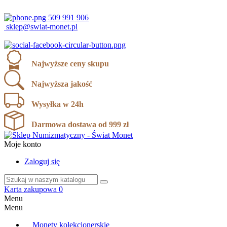
ul. Karola Miarki 12, 43-190 Mikołów
509 991 906
sklep@swiat-monet.pl
Najwyższe ceny skupu
Najwyższa jakość
Wysyłka w 24h
Darmowa dostawa od 999 zł
Moje konto
Zaloguj się
Karta zakupowa
0
Menu
Menu
Monety kolekcjonerskie