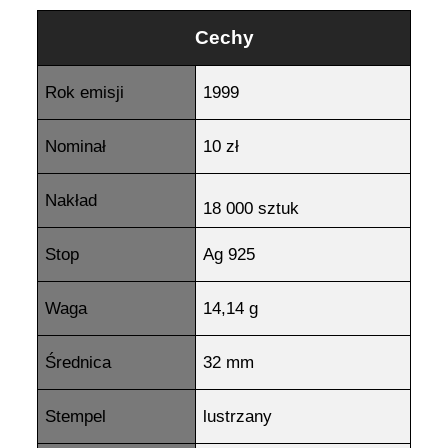
Cechy
Rok emisji
1999
Nominał
10 zł
Nakład
18 000 sztuk
Stop
Ag 925
Waga
14,14 g
Średnica
32 mm
Stempel
lustrzany