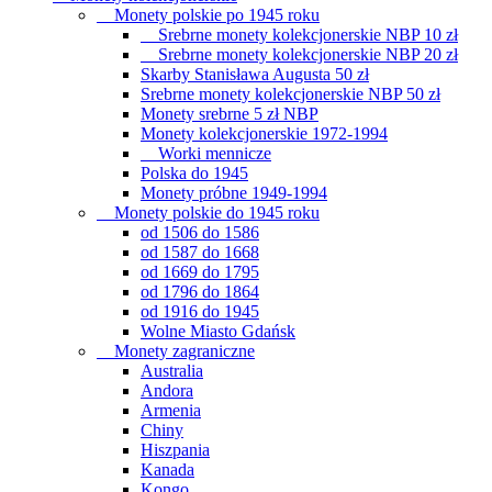
Monety polskie po 1945 roku
Srebrne monety kolekcjonerskie NBP 10 zł
Srebrne monety kolekcjonerskie NBP 20 zł
Skarby Stanisława Augusta 50 zł
Srebrne monety kolekcjonerskie NBP 50 zł
Monety srebrne 5 zł NBP
Monety kolekcjonerskie 1972-1994
Worki mennicze
Polska do 1945
Monety próbne 1949-1994
Monety polskie do 1945 roku
od 1506 do 1586
od 1587 do 1668
od 1669 do 1795
od 1796 do 1864
od 1916 do 1945
Wolne Miasto Gdańsk
Monety zagraniczne
Australia
Andora
Armenia
Chiny
Hiszpania
Kanada
Kongo