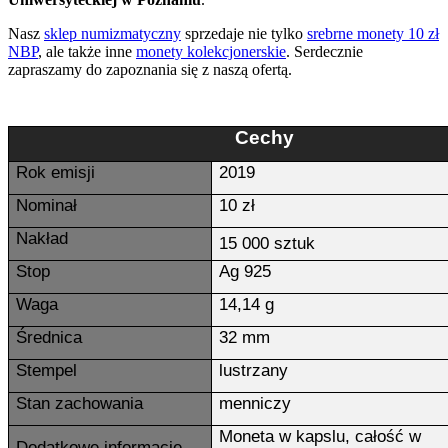
Nasz
sklep numizmatyczny
sprzedaje nie tylko
srebrne monety 10 zł
NBP
, ale także inne
monety kolekcjonerskie
. Serdecznie
zapraszamy do zapoznania się z naszą ofertą.
Cechy
Rok emisji
2019
Nominał
10 zł
Nakład
15 000 sztuk
Stop
Ag 925
Waga
14,14 g
Średnica
32 mm
Stempel
lustrzany
Stan zachowania
menniczy
Moneta w kapslu, całość w
Dodatkowe informacje