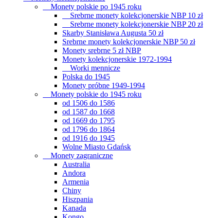
Monety polskie po 1945 roku
Srebrne monety kolekcjonerskie NBP 10 zł
Srebrne monety kolekcjonerskie NBP 20 zł
Skarby Stanisława Augusta 50 zł
Srebrne monety kolekcjonerskie NBP 50 zł
Monety srebrne 5 zł NBP
Monety kolekcjonerskie 1972-1994
Worki mennicze
Polska do 1945
Monety próbne 1949-1994
Monety polskie do 1945 roku
od 1506 do 1586
od 1587 do 1668
od 1669 do 1795
od 1796 do 1864
od 1916 do 1945
Wolne Miasto Gdańsk
Monety zagraniczne
Australia
Andora
Armenia
Chiny
Hiszpania
Kanada
Kongo