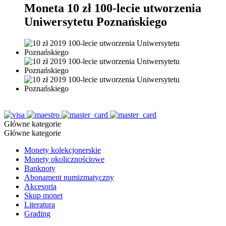
Moneta 10 zł 100-lecie utworzenia
Uniwersytetu Poznańskiego
Główne kategorie
Główne kategorie
Monety kolekcjonerskie
Monety okolicznościowe
Banknoty
Abonament numizmatyczny
Akcesoria
Skup monet
Literatura
Grading