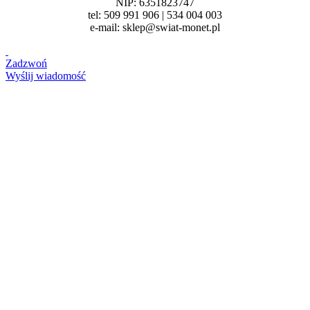
NIP: 6351823747
tel: 509 991 906 | 534 004 003
e-mail: sklep@swiat-monet.pl
Zadzwoń
Wyślij wiadomość