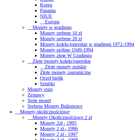
Korea
Panama
NIUE
Europa
Monety w gradingu
Monety srebrne 10 zł
Monety srebrne 20 zł
Monety kolekcjonerskie w gradingu 1972-1994
Monety próbne 1949-1994
Monety złote W Gradingu
Złote monety kolekcjonerskie
Złote monety polskie
Złote monety zagraniczne
Orzeł bielik
Sztabki
Monety euro
Zestawy
Serie monet
Srebrne Monety Bulionowe
Monety okolicznościowe
Monety Okolicznościowe 2 zł
Monety 2zł - 1995
Monety 2 zł - 1996
Monety 2 zł - 1997
Monety 2 zł - 1998