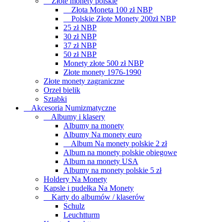
Złote monety polskie
Złota Moneta 100 zł NBP
Polskie Złote Monety 200zł NBP
25 zł NBP
30 zł NBP
37 zł NBP
50 zł NBP
Monety złote 500 zł NBP
Złote monety 1976-1990
Złote monety zagraniczne
Orzeł bielik
Sztabki
Akcesoria Numizmatyczne
Albumy i klasery
Albumy na monety
Albumy Na monety euro
Album Na monety polskie 2 zł
Album na monety polskie obiegowe
Album na monety USA
Albumy na monety polskie 5 zł
Holdery Na Monety
Kapsle i pudełka Na Monety
Karty do albumów / klaserów
Schulz
Leuchtturm