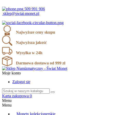
ul. Karola Miarki 12, 43-190 Mikołów
509 991 906
sklep@swiat-monet.pl
Najwyższe ceny skupu
Najwyższa jakość
Wysyłka w 24h
Darmowa dostawa od 999 zł
Moje konto
Zaloguj się
Karta zakupowa
0
Menu
Menu
Monety kolekcjonerskie