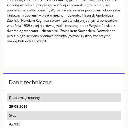
złożoną wcześniej przysięgą, w której zapowiedział, że nie opuści
powierzonej sobie pozycji. „Wyróżniał się zawsze poczuciem obowiązku
i żelaznym uporem” – pisał o mężnym dowódcy historyk Apoloniusz
Zawilski. Heroizm Raginisa sprawił, że stał się on jednym z bohaterów
września 1939 r., tej nierównej walki toczonej przez Wojsko Polskie z
dwoma agresorami – Niemcami i Związkiem Sowieckim. Dowodzone
przez niego schrony broniące odcinka „Wizna” zyskały zaszczytną
nazwę Polskich Termopil.
Dane techniczne
Data emisji monety
29-08-2019
Stop
Ag 925