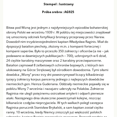
Stempel : lustrzany
Próba srebra : AG925
Bitwa pod Wizną jest jednym z najsłynniejszych epizodów bohaterskiej
obrony Polski we wrześniu 1939 r. W pobliżu tej miejscowości znajdował
się umocniony odcinek fortyfikacji broniący przeprawy przez Narew.
Dowodził nim trzydziestojednoletni kapitan Władysław Raginis. Miał do
dyspozycji batalion piechoty, złożony m.in. z kompanii fortecznej i
kompanii saperów. Było to przeszło 350 żołnierzy i oficerów (a nie – jak
podawano w dawniejszych publikacjach – 700), uzbrojonych w 6 dział,
24 ciężkie karabiny maszynowe oraz 2 karabiny przeciwpancerne.
Batalion zajmował 8 żelbetowych schronów bojowych, z których ten
ulokowany na Górze Strękowej był ośrodkiem dowodzenia. Tymi siłami
dowódca „Wizny” przez trzy dni powstrzymywał liczący kilkadziesiąt
tysięcy żołnierzy korpus pancerny jednego z najlepszych dowódców
niemieckich gen. Heinza Guderiana. Oddziały niemieckie pojawiły się w
pobliżu Wizny 7 września i nazajutrz uderzyły na Polaków. Żołnierze
Raginisa nie ulegli potężnemu ostrzałowi artylerii i odparli pierwsze
ataki. Następnego dnia skutecznie powstrzymali kolejne, niszcząc
kilkanaście czołgów nieprzyjaciela. W tych walkach poległ zastępca
Raginisa porucznik Stanisław Brykalski, a sam kapitan został ciężko
ranny. 10 września, kiedy Niemcy zniszczyli już większość polskich
schronów, kapitan Raginis rozerwał się granatem. Postąpił zgodnie ze