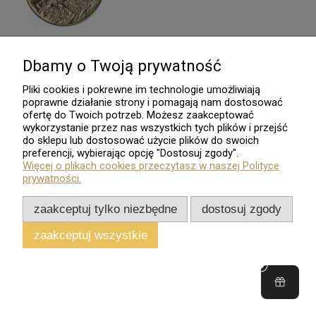
Dbamy o Twoją prywatność
Moneta 2 zł. Stanisław Leszczyński
Pliki cookies i pokrewne im technologie umożliwiają
poprawne działanie strony i pomagają nam dostosować
- 2003 rok
ofertę do Twoich potrzeb. Możesz zaakceptować
wykorzystanie przez nas wszystkich tych plików i przejść
25,00 zł
do sklepu lub dostosować użycie plików do swoich
preferencji, wybierając opcję "Dostosuj zgody".
do koszyka
Więcej o plikach cookies przeczytasz w naszej Polityce
prywatności.
zaakceptuj tylko niezbędne
dostosuj zgody
zaakceptuj wszystkie
Moneta 2 zł Zygmunt II August -
1996 rok