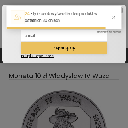
502 210 907
sklep@numizmatyczny.com
Moneta 10 zł Władysław IV Waza